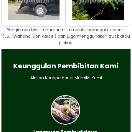
Pengiriman bibit tanaman bisa melalui berbagai ekspedisi
(J&T,Wahana, Lion Parcel) dan juga menggunakan truck atau
pickup.
Keunggulan Pembibitan Kami
Alasan Kenapa Harus Memilih Kami