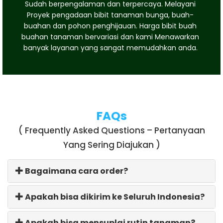
Sudah berpengalaman dan terpercaya. Melayani
Proyek pengadaan bibit tanaman bunga, buah-
buahan dan pohon penghijauan. Harga bibit buah
buahan tanaman bervariasi dan kami Menawarkan
banyak layanan yang sangat memudahkan anda.
FAQs
( Frequently Asked Questions – Pertanyaan
Yang Sering Diajukan )
Bagaimana cara order?
Apakah bisa dikirim ke Seluruh Indonesia?
Apakah bisa mensuplai rutin tanaman?