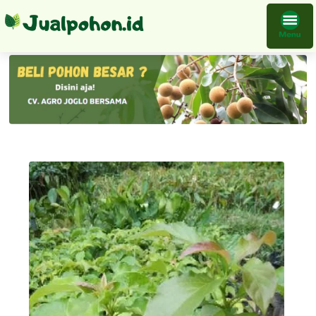
Tanaman Buah Alpukat Aligator Bibit Okulasi Cepat Berbuah Melayani Proyek Penghijauan