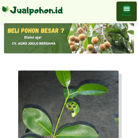
Tanaman Juwet Hitam Bibit Unggul Hasil Okulasi Pengiriman Paling Aman