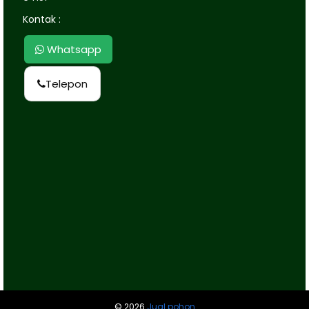
Kontak :
Whatsapp
Telepon
©
2026
Jual pohon