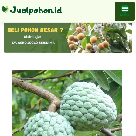
Tanaman Srikaya Australia Bibit Jumbo Murah Langsung Pembudidaya