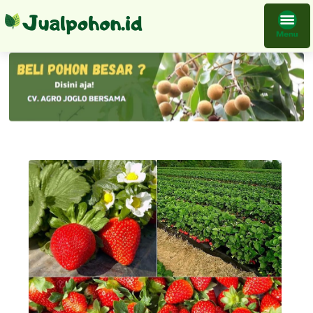
Tanaman Buah Strawberry Bibit Daun Mint Import Unggul Peppermint Premium Kontraktor