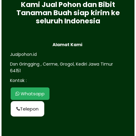
Kami Jual Pohon dan Bibit
Tanaman Buah siap kirim ke
seluruh Indonesia
Alamat Kami
Jualpohon.id
Dsn Gringging , Cerme, Grogol, Kediri Jawa Timur
64151
Kontak :
Whatsapp
Telepon