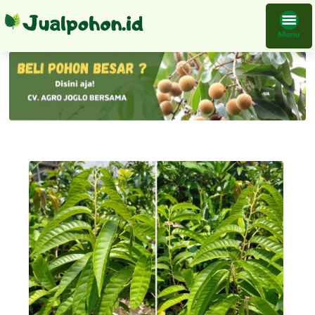
Tanaman Buah Srikaya Jumbo Bibit Merah Okulasi Cepat Berbuah Terlengkap