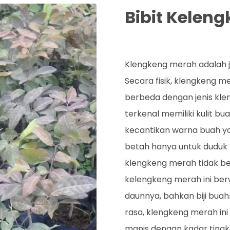
Bibit Kelen
Rp. 60.000
Klengkeng merah adalah j
Secara fisik, klengkeng 
berbeda dengan jenis kle
terkenal memiliki kulit b
kecantikan warna buah y
betah hanya untuk dudu
klengkeng merah tidak ber
kelengkeng merah ini ber
daunnya, bahkan biji bua
rasa, klengkeng merah in
manis dengan kadar tin