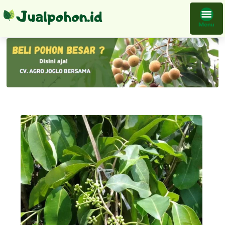
Tanaman Buah Juwet Putih Bibit Pohon Okulasi Bisa Untuk Tabulampot Taman Pelayanan Terbaik