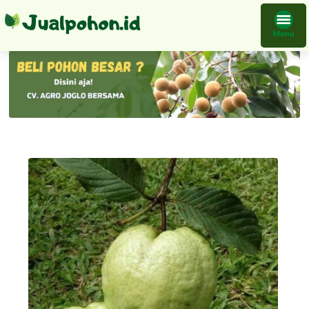
Tanaman Buah Jambu Kristal Cangkok Bibit Keadaan Mudah Cepat Berbunga Berbuah Harga