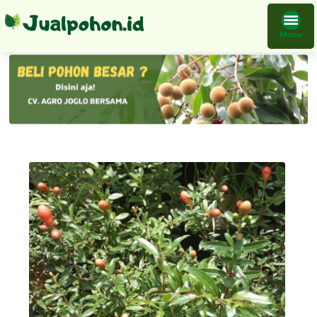
Tanaman Buah Delima Merah Bibit Biji Lunak Ruby Pomegranate Spanyol Hasil Cangkok Cepat Berbuah Menerima Grosir