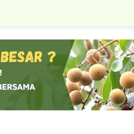
 Cincau Rambat Bibit Hijau Pohon Stek Bisa Untuk Tabulampot