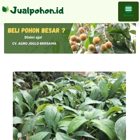
Tanaman Buah Alpukat Bibit Super Genjah Melayani Proyek Penghijauan