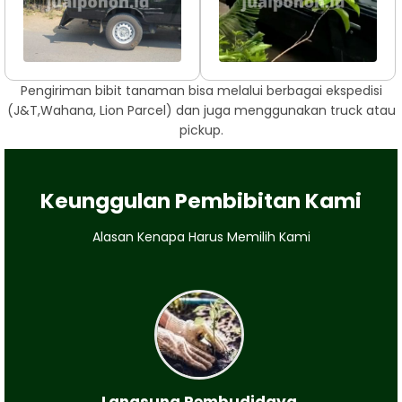
Pengiriman bibit tanaman bisa melalui berbagai ekspedisi
(J&T,Wahana, Lion Parcel) dan juga menggunakan truck atau
pickup.
Keunggulan Pembibitan Kami
Alasan Kenapa Harus Memilih Kami