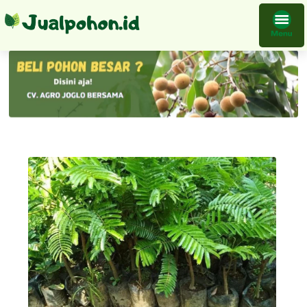
Bibit Tanaman Petai Okulasi Hibrida Pete Hasil Cepat Berbuah Dijamin Puas