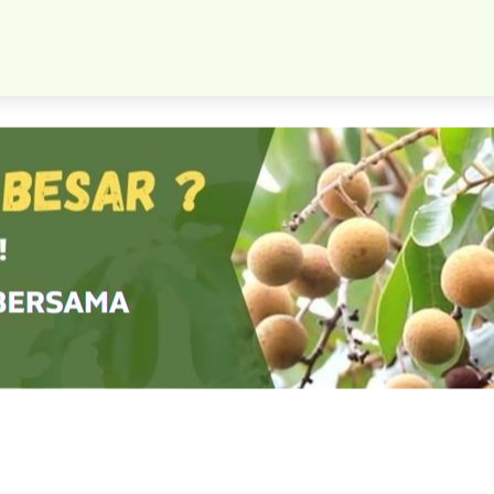
ibit Tanaman Mangga Gadung Cepat Berbuah Siap Kirim Indones