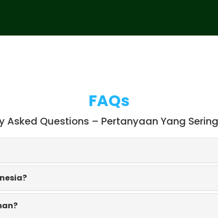
FAQs
ly Asked Questions – Pertanyaan Yang Sering
onesia?
man?