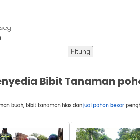
)
Hitung
Penyedia Bibit Tanaman poh
man buah, bibit tanaman hias dan
jual pohon besar
penghi