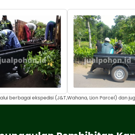
alui berbagai ekspedisi (J&T,Wahana, Lion Parcel) dan j