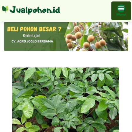
Bibit Tanaman Kelengkeng Matalada Hasil Stek Okulasi Cepat Berbuah Siap Partai Atau Ecer