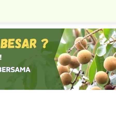
bit Tanaman Kelengkeng Diamond River Buah Ekslusif Dan Terba