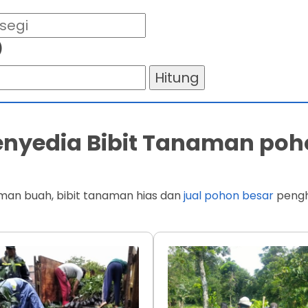
)
Hitung
Penyedia Bibit Tanaman poh
man buah, bibit tanaman hias dan
jual pohon besar
penghi