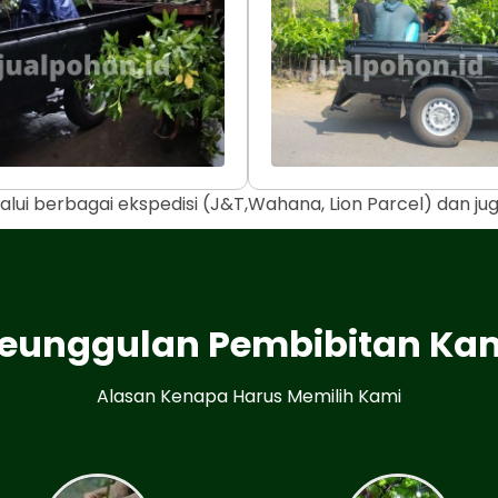
alui berbagai ekspedisi (J&T,Wahana, Lion Parcel) dan j
eunggulan Pembibitan Ka
Alasan Kenapa Harus Memilih Kami