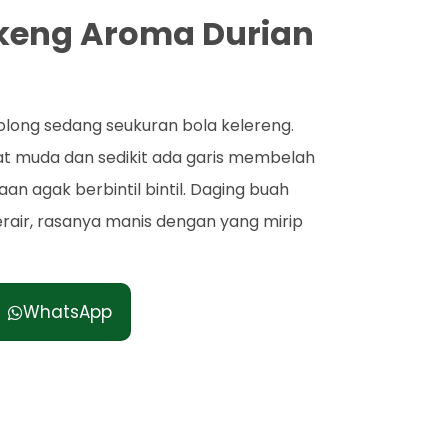
gkeng Aroma Durian
olong sedang seukuran bola kelereng.
at muda dan sedikit ada garis membelah
n agak berbintil bintil. Daging buah
erair, rasanya manis dengan yang mirip
WhatsApp