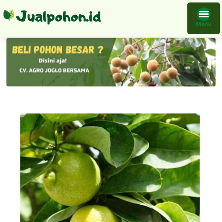
Bibit Tanaman Jeruk Lemon Okulasi Cepat Berbuah Kontraktor Pembibitan