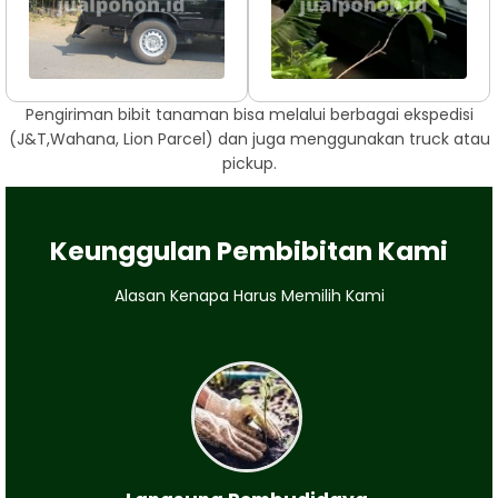
Pengiriman bibit tanaman bisa melalui berbagai ekspedisi
(J&T,Wahana, Lion Parcel) dan juga menggunakan truck atau
pickup.
Keunggulan Pembibitan Kami
Alasan Kenapa Harus Memilih Kami