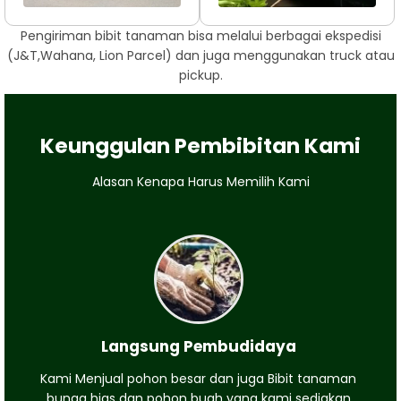
Pengiriman bibit tanaman bisa melalui berbagai ekspedisi
(J&T,Wahana, Lion Parcel) dan juga menggunakan truck atau
pickup.
Keunggulan Pembibitan Kami
Alasan Kenapa Harus Memilih Kami
Langsung Pembudidaya
Kami Menjual pohon besar dan juga Bibit tanaman
bunga hias dan pohon buah yang kami sediakan