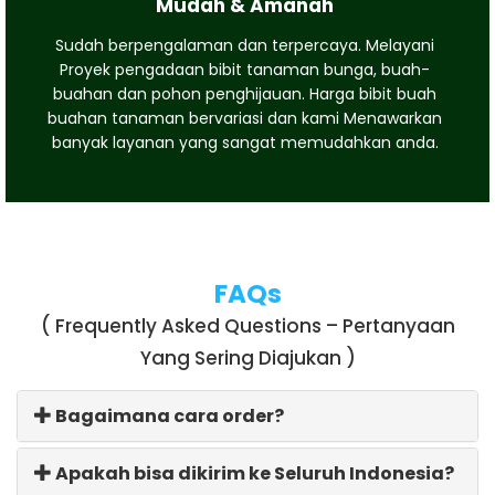
Mudah & Amanah
Sudah berpengalaman dan terpercaya. Melayani
Proyek pengadaan bibit tanaman bunga, buah-
buahan dan pohon penghijauan. Harga bibit buah
buahan tanaman bervariasi dan kami Menawarkan
banyak layanan yang sangat memudahkan anda.
FAQs
( Frequently Asked Questions – Pertanyaan
Yang Sering Diajukan )
Bagaimana cara order?
Apakah bisa dikirim ke Seluruh Indonesia?