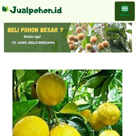
Bibit Tanaman Jeruk Lemon California Buah Cepat Berbuah Import Okulasi Tambulapot Harga Bersahabat