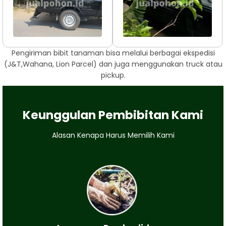
Pengiriman bibit tanaman bisa melalui berbagai ekspedisi
(J&T,Wahana, Lion Parcel) dan juga menggunakan truck atau
pickup.
Keunggulan Pembibitan Kami
Alasan Kenapa Harus Memilih Kami