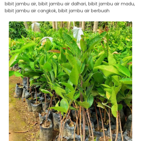
bibit jambu air, bibit jambu air dalhari, bibit jambu air madu,
bibit jambu air cangkok, bibit jambu air berbuah