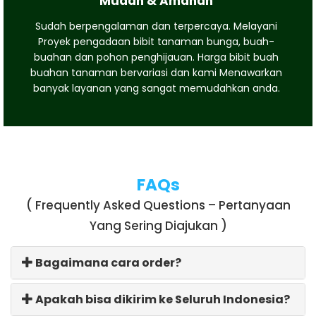
Mudah & Amanah
Sudah berpengalaman dan terpercaya. Melayani
Proyek pengadaan bibit tanaman bunga, buah-
buahan dan pohon penghijauan. Harga bibit buah
buahan tanaman bervariasi dan kami Menawarkan
banyak layanan yang sangat memudahkan anda.
FAQs
( Frequently Asked Questions – Pertanyaan
Yang Sering Diajukan )
Bagaimana cara order?
Apakah bisa dikirim ke Seluruh Indonesia?