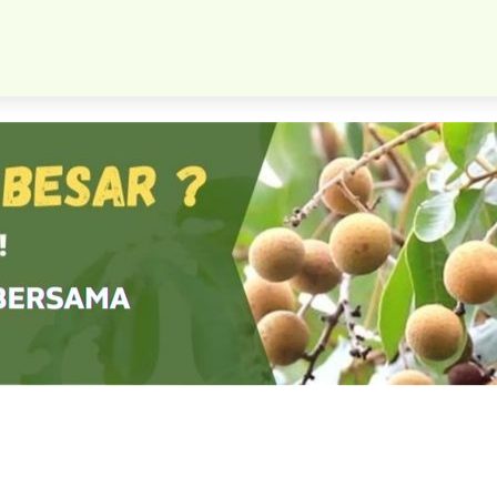
t Tanaman Jambu Jamaika Asli Cepat Mudah Berbuah Original G