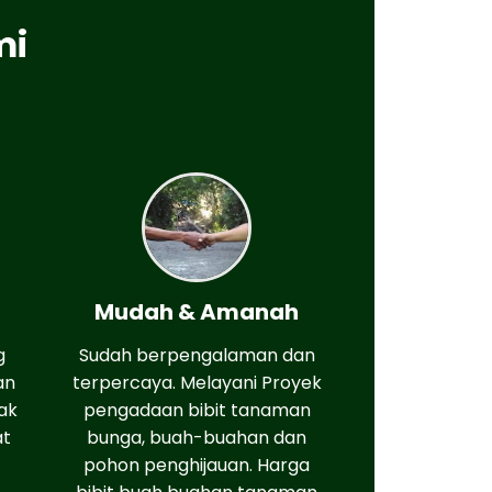
mi
Mudah & Amanah
g
Sudah berpengalaman dan
an
terpercaya. Melayani Proyek
ak
pengadaan bibit tanaman
at
bunga, buah-buahan dan
pohon penghijauan. Harga