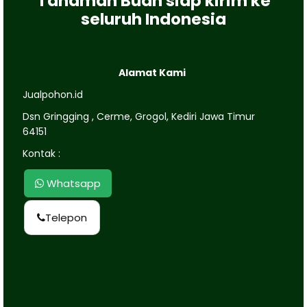
Tanaman Buah siap kirim ke
seluruh Indonesia
Alamat Kami
Jualpohon.id
Dsn Gringging , Cerme, Grogol, Kediri Jawa Timur
64151
Kontak :
Whatsapp
Telepon