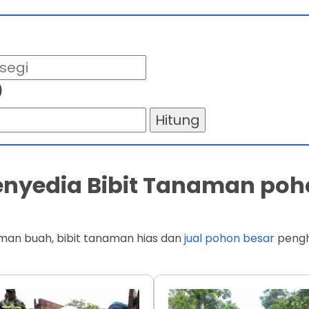
)
Hitung
Penyedia Bibit Tanaman poh
man buah, bibit tanaman hias dan
jual pohon besar
penghi