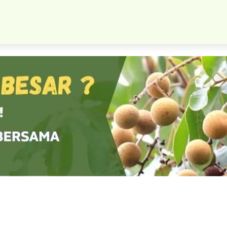
naman Cherry Jepang Manis Cangkok Cepat Berbuah Ekslusif Dan