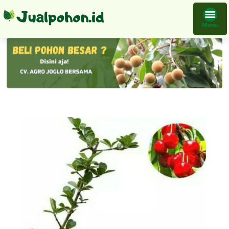
Bibit Tanaman Cherry Barbados Bakal Siansi Siap Partai Atau Ecer