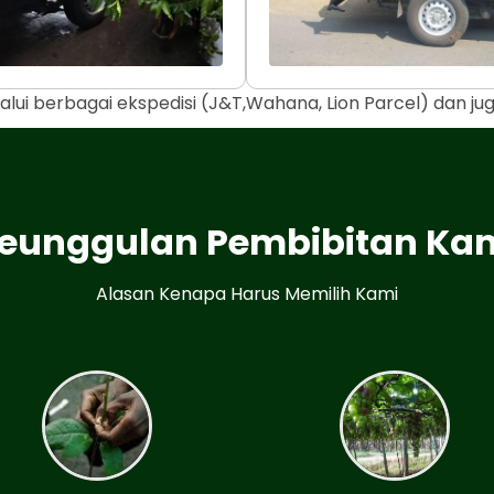
alui berbagai ekspedisi (J&T,Wahana, Lion Parcel) dan j
eunggulan Pembibitan Ka
Alasan Kenapa Harus Memilih Kami