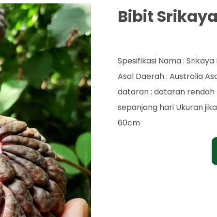
Bibit Srikay
Rp. 60.000
Spesifikasi Nama : Srika
Asal Daerah : Australia As
dataran : dataran rendah 
sepanjang hari Ukuran jik
60cm