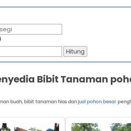
)
Hitung
Penyedia Bibit Tanaman poh
man buah, bibit tanaman hias dan
jual pohon besar
penghi