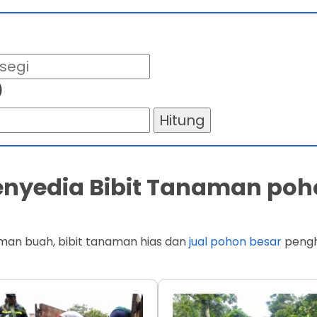
)
Hitung
Penyedia Bibit Tanaman poh
man buah, bibit tanaman hias dan
jual pohon besar
penghi