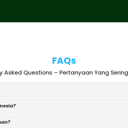
FAQs
ly Asked Questions – Pertanyaan Yang Sering
onesia?
man?