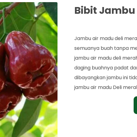
Bibit Jambu
Rp. 43.000
Jambu air madu deli mer
semuanya buah tanpa memil
jambu air madu deli mera
daging buahnya padat dan r
dibayangkan jambu ini tida
jambu air madu Deli merah 