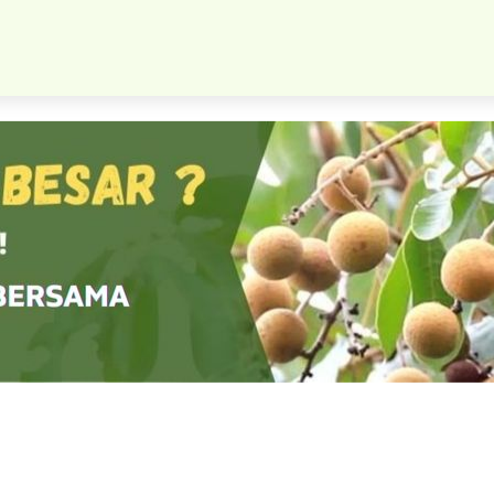
 Pohon Jambu Madu Deli Merah Harga Bersahabat Cocok Dibudid