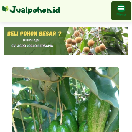
Bibit Pohon Alpukat Biji Terpopuler Cocok Dibudidayakan