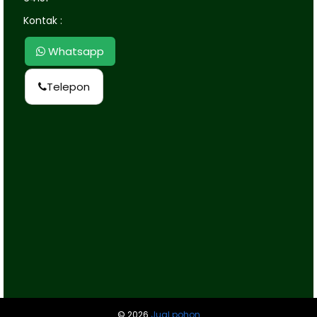
Kontak :
Whatsapp
Telepon
©
2026
Jual pohon