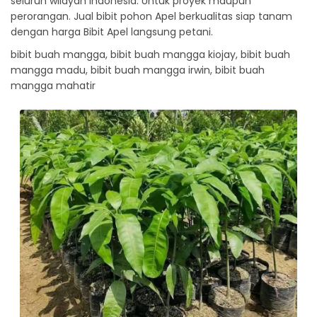
seluruh wilayah Indonesia. Untuk proyek maupun
perorangan. Jual bibit pohon Apel berkualitas siap tanam
dengan harga Bibit Apel langsung petani.
bibit buah mangga, bibit buah mangga kiojay, bibit buah
mangga madu, bibit buah mangga irwin, bibit buah
mangga mahatir