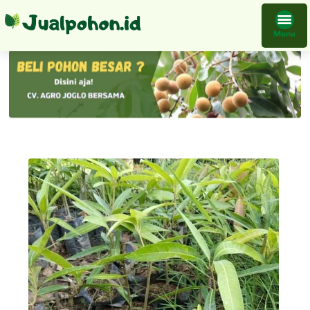
Bibit Mangga Apel Okulasi Mudah Cepat Berbuah Bisa Untuk Tabulampot Grosir