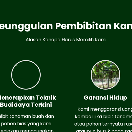
eunggulan Pembibitan Ka
Alasan Kenapa Harus Memilih Kami
enerapkan Teknik
Garansi Hidup
Budidaya Terkini
Kami menggaransi uan
Bibit tanaman buah dan
kembali jika bibit tanam
pohon hias yang kami
atau pohon ternyata rus
sediakan menggunakan
ataupun busuk pada sa