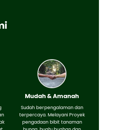
mi
Mudah & Amanah
g
Sudah berpengalaman dan
an
terpercaya. Melayani Proyek
ak
pengadaan bibit tanaman
at
bunga, buah-buahan dan