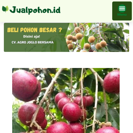
Bibit Kelengkeng Merah Genjah Ruby Okulasi Berkualitas Bisa Beli Ecer