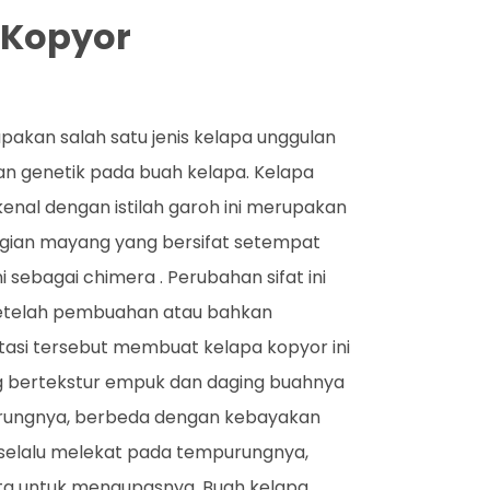
a Kopyor
akan salah satu jenis kelapa unggulan
inan genetik pada buah kelapa. Kelapa
kenal dengan istilah garoh ini merupakan
bagian mayang yang bersifat setempat
 sebagai chimera . Perubahan sifat ini
 setelah pembuahan atau bahkan
utasi tersebut membuat kelapa kopyor ini
g bertekstur empuk dan daging buahnya
urungnya, berbeda dengan kebayakan
 selalu melekat pada tempurungnya,
ita untuk mengupasnya. Buah kelapa