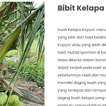
Bibit Kelap
Rp. 120.000
buah Kelapa Kopyor merup
yang lahir dari hasil kela
Kopyor atau yang lebih di
hasil mutasi spontan di 
biasa dikenal dalam botani
dapat terjadi pada saat
sebelumnya. Hasil dari m
memiliki daging buah yan
yang terlepas dari temp
daging buah kelapa yang
selain itu, memudahkan k