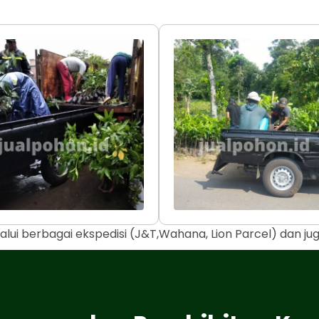
alui berbagai ekspedisi (J&T,Wahana, Lion Parcel) dan j