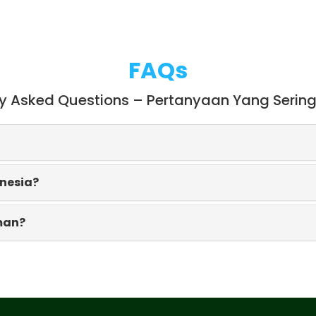
FAQs
ly Asked Questions – Pertanyaan Yang Sering
onesia?
man?