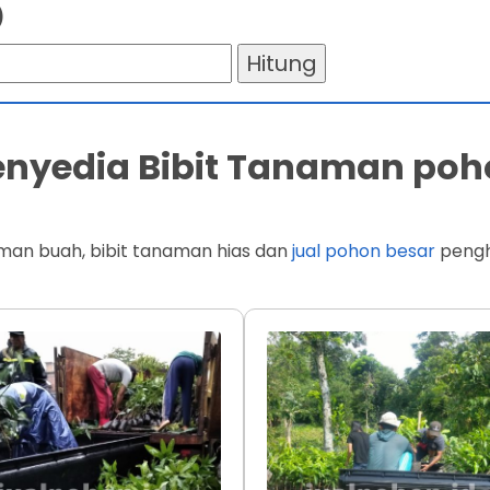
)
Hitung
Penyedia Bibit Tanaman poh
man buah, bibit tanaman hias dan
jual pohon besar
penghi