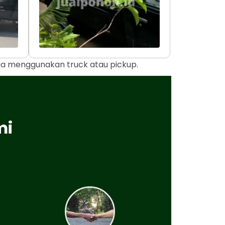
uga menggunakan truck atau pickup.
mi