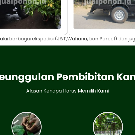
alui berbagai ekspedisi (J&T,Wahana, Lion Parcel) dan j
eunggulan Pembibitan Ka
Alasan Kenapa Harus Memilih Kami