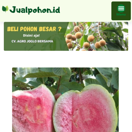
Bibit Jambu Biji Kristal Merah Tanpa Hasil Okulasi Cepat Berbuah Langsung Kirim