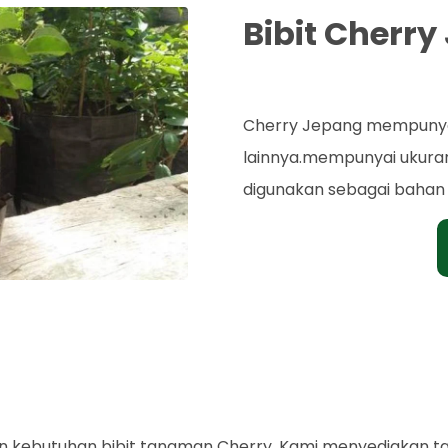
Bibit Cherr
Rp. 65.000
Cherry Jepang mempunyai 
lainnya.mempunyai ukura
digunakan sebagai bahan 
 kebutuhan bibit tanaman Cherry. Kami menyediakan t