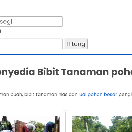
)
Hitung
Penyedia Bibit Tanaman poh
man buah, bibit tanaman hias dan
jual pohon besar
penghi