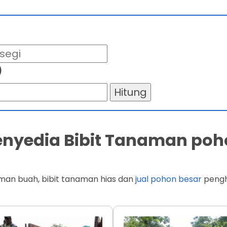
)
Hitung
Penyedia Bibit Tanaman poh
man buah, bibit tanaman hias dan
jual pohon besar
penghi