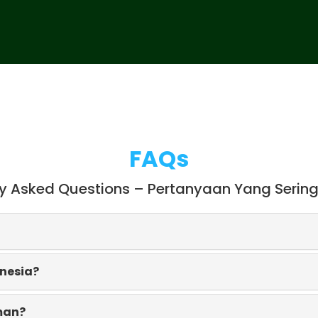
FAQs
ly Asked Questions – Pertanyaan Yang Sering
onesia?
man?