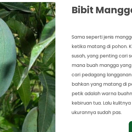
Bibit Mang
Rp. 42.000
Sama seperti jenis mangg
ketika matang di pohon. 
susah, yang penting cari 
mana buah mangga yang su
cari pedagang langgananmu
bahkan yang matang di po
petik adalah warna buahn
kebiruan tua. Lalu kulitn
ukurannya sudah pas.