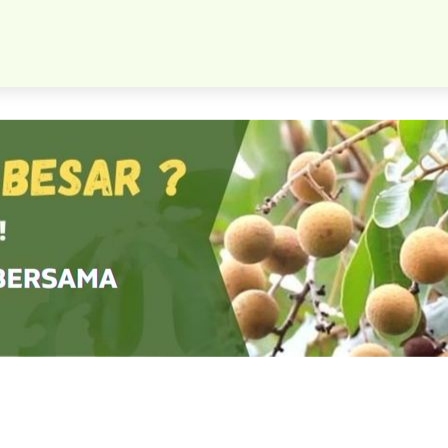
it Buah Durian Merah Okulasi Bisa Tanam Cepat Berbuah Terlen